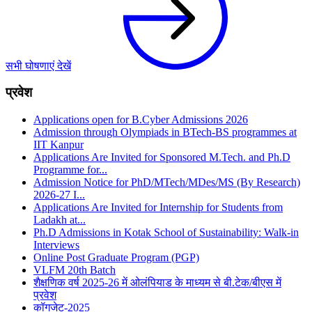
सभी घोषणाएं देखें
प्रवेश
Applications open for B.Cyber Admissions 2026
Admission through Olympiads in BTech-BS programmes at
IIT Kanpur
Applications Are Invited for Sponsored M.Tech. and Ph.D
Programme for...
Admission Notice for PhD/MTech/MDes/MS (By Research)
2026‑27 I...
Applications Are Invited for Internship for Students from
Ladakh at...
Ph.D Admissions in Kotak School of Sustainability: Walk-in
Interviews
Online Post Graduate Program (PGP)
VLFM 20th Batch
शैक्षणिक वर्ष 2025-26 में ओलंपियाड के माध्यम से बी.टेक/बीएस में
प्रवेश
कॉगजेट-2025