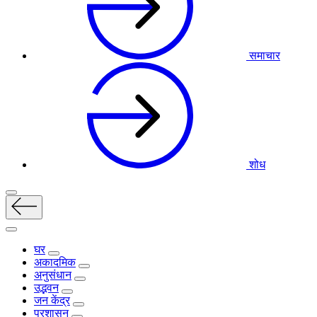
समाचार
शोध
घर
अकादमिक
अनुसंधान
उद्भवन
जन केंद्र
प्रशासन