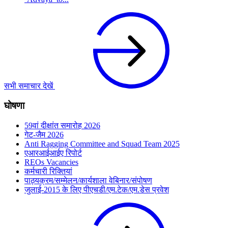
सभी समाचार देखें
घोषणा
59वां दीक्षांत समारोह 2026
गेट-जैम 2026
Anti Ragging Committee and Squad Team 2025
एआरआईआईए रिपोर्ट
REOs Vacancies
कर्मचारी रिक्तियां
पाठ्यक्रम/सम्मेलन/कार्यशाला वेबिनार/संपोषण
जुलाई-2015 के लिए पीएचडी/एम.टेक/एम.डेस प्रवेश