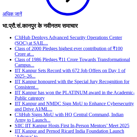
अधिक जानें
भा.प्रौ.सं.कानपुर के नवीनतम समाचार
C3iHub Deploys Advanced Security Operations Center
(SOC) at SAIL...
Class of 2000 Pledges highest ever contribution of ₹100
Crore at...
Class of 1986 Pledges ₹11 Crore Towards Transformational
Campus...
IIT Kanpur Sets Record with 672 Job Offers on Day 1 of
2025–26...
IIT Kanpur honoured with the Special Jury Recognition for
Consistent...
IIT Kanpur has won the PLATINUM award in the Academic-
Public category
IIT Kanpur and NMDC Sign MoU to Enhance Cybersecurity
and Drive AI/ML...
C3iHub Signs MoU with HQ Central Command, Indian
Army to Launch...
SIIC IIT Kanpur Hosts First In-Person Mentors’ Meet 2025
IIT Kanpur and Pernod Ricard India Foundation Launch
‘Advaya’ to...