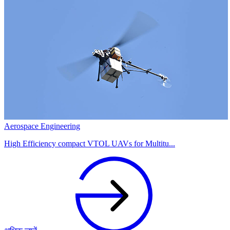
Aerospace Engineering
High Efficiency compact VTOL UAVs for Multitu...