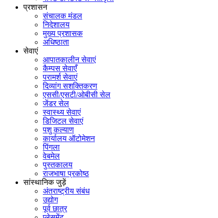
प्रशासन
संचालक मंडल
निदेशालय
मुख्य प्रशासक
अधिष्ठाता
सेवाएं
आपातकालीन सेवाएं
कैम्पस सेवाएँ
परामर्श सेवाएं
दिव्यांग सशक्तिकरण
एससी/एसटी/ओबीसी सेल
जेंडर सेल
स्वास्थ्य सेवाएं
डिजिटल सेवाएं
पशु कल्याण
कार्यालय ऑटोमेशन
पिंगला
वेबमेल
पुस्तकालय
राजभाषा प्रकोष्ठ
सांस्थानिक जुड़ें
अंतराष्ट्रीय संबंध
उद्योग
पूर्व छात्र
प्लेसमेंट