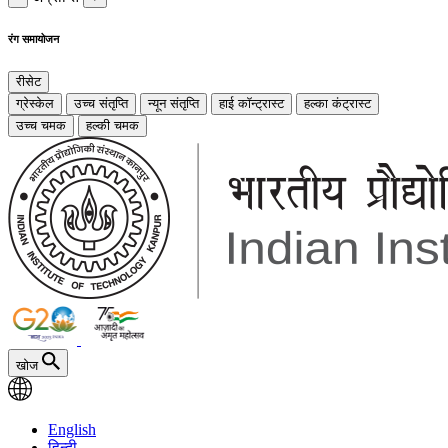
रंग समायोजन
रीसेट
ग्रेस्केल
उच्च संतृप्ति
न्यून संतृप्ति
हाई कॉन्ट्रास्ट
हल्का कंट्रास्ट
उच्च चमक
हल्की चमक
खोज
English
हिन्दी