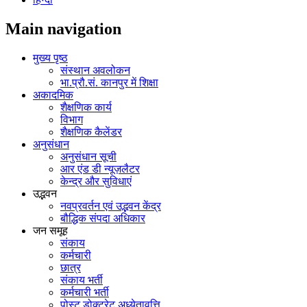
Main navigation
मुख्य पृष्ठ
संस्थान अवलोकन
भा.प्रौ.सं. कानपुर में शिक्षा
अकादमिक
शैक्षणिक कार्य
विभाग
शैक्षणिक कैलेंडर
अनुसंधान
अनुसंधान सूची
आर एंड डी न्यूज़लैटर
केन्द्र और सुविधाएं
उद्भवन
नवप्रवर्तन एवं उद्भवन केंद्र
बौद्धिक संपदा अधिकार
जन समूह
संकाय
कर्मचारी
छात्र
संकाय भर्ती
कर्मचारी भर्ती
पोस्‍ट डोक्‍टरेट अध्‍येतावृत्ति