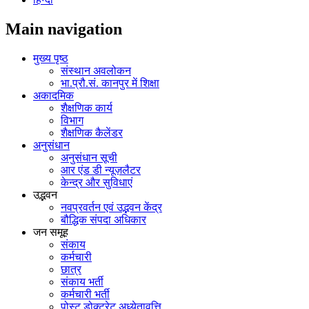
Main navigation
मुख्य पृष्ठ
संस्थान अवलोकन
भा.प्रौ.सं. कानपुर में शिक्षा
अकादमिक
शैक्षणिक कार्य
विभाग
शैक्षणिक कैलेंडर
अनुसंधान
अनुसंधान सूची
आर एंड डी न्यूज़लैटर
केन्द्र और सुविधाएं
उद्भवन
नवप्रवर्तन एवं उद्भवन केंद्र
बौद्धिक संपदा अधिकार
जन समूह
संकाय
कर्मचारी
छात्र
संकाय भर्ती
कर्मचारी भर्ती
पोस्‍ट डोक्‍टरेट अध्‍येतावृत्ति