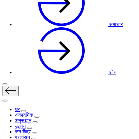
समाचार
शोध
घर
अकादमिक
अनुसंधान
उद्भवन
जन केंद्र
प्रशासन