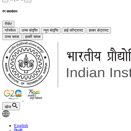
रंग समायोजन
रीसेट
ग्रेस्केल
उच्च संतृप्ति
न्यून संतृप्ति
हाई कॉन्ट्रास्ट
हल्का कंट्रास्ट
उच्च चमक
हल्की चमक
खोज
English
हिन्दी