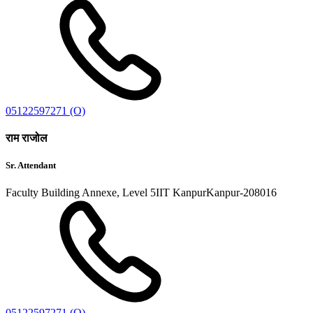
05122597271 (O)
राम राजोल
Sr. Attendant
Faculty Building Annexe, Level 5IIT KanpurKanpur-208016
05122597271 (O)