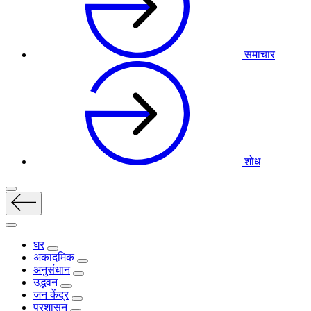
समाचार
शोध
घर
अकादमिक
अनुसंधान
उद्भवन
जन केंद्र
प्रशासन