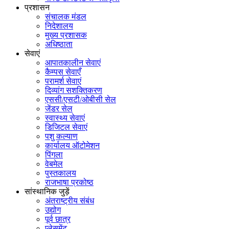
प्रशासन
संचालक मंडल
निदेशालय
मुख्य प्रशासक
अधिष्ठाता
सेवाएं
आपातकालीन सेवाएं
कैम्पस सेवाएँ
परामर्श सेवाएं
दिव्यांग सशक्तिकरण
एससी/एसटी/ओबीसी सेल
जेंडर सेल
स्वास्थ्य सेवाएं
डिजिटल सेवाएं
पशु कल्याण
कार्यालय ऑटोमेशन
पिंगला
वेबमेल
पुस्तकालय
राजभाषा प्रकोष्ठ
सांस्थानिक जुड़ें
अंतराष्ट्रीय संबंध
उद्योग
पूर्व छात्र
प्लेसमेंट