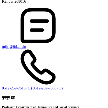
Kanpur 208016
mjha@iitk.ac.in
0512-259-7615 (O)
0512-259-7086 (O)
मुनमुन झा
Professor, Department of Humanities and Social Sciences