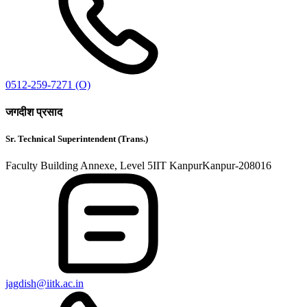
0512-259-7271 (O)
जगदीश प्रसाद
Sr. Technical Superintendent (Trans.)
Faculty Building Annexe, Level 5IIT KanpurKanpur-208016
jagdish@iitk.ac.in