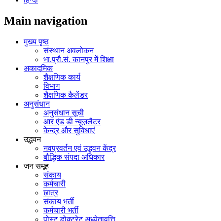
Main navigation
मुख्य पृष्ठ
संस्थान अवलोकन
भा.प्रौ.सं. कानपुर में शिक्षा
अकादमिक
शैक्षणिक कार्य
विभाग
शैक्षणिक कैलेंडर
अनुसंधान
अनुसंधान सूची
आर एंड डी न्यूज़लैटर
केन्द्र और सुविधाएं
उद्भवन
नवप्रवर्तन एवं उद्भवन केंद्र
बौद्धिक संपदा अधिकार
जन समूह
संकाय
कर्मचारी
छात्र
संकाय भर्ती
कर्मचारी भर्ती
पोस्‍ट डोक्‍टरेट अध्‍येतावृत्ति