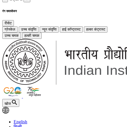
रंग समायोजन
रीसेट
ग्रेस्केल
उच्च संतृप्ति
न्यून संतृप्ति
हाई कॉन्ट्रास्ट
हल्का कंट्रास्ट
उच्च चमक
हल्की चमक
खोज
English
हिन्दी