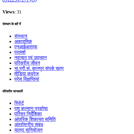
Views
: 31
संस्थान के बारें में
संस्थान
अकादमिक
एनआईआरएफ
परामर्श
नवाचार एवं उद्‌‌भवन
परिसरीय जीवन
भा.प्रौ.सं. कानपुर संपर्क सूत्र
मीडिया कवरेज
प्रेस विज्ञप्तियां
परिसरीय जानकारी
रिपोर्ट
पशु कल्याण प्रकोष्ठ
परिसर निर्देशिका
आंतरिक शिकायत समिति
अंतर्राष्‍ट्रीय संबंध
यात्रा सुनियोजन