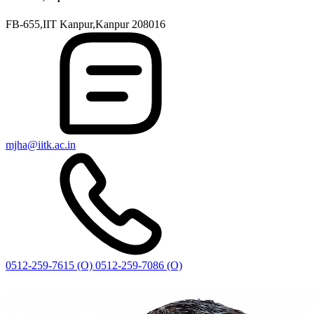
FB-655,IIT Kanpur,Kanpur 208016
mjha@iitk.ac.in
0512-259-7615 (O)
0512-259-7086 (O)