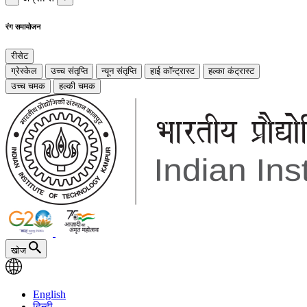
रंग समायोजन
रीसेट
ग्रेस्केल
उच्च संतृप्ति
न्यून संतृप्ति
हाई कॉन्ट्रास्ट
हल्का कंट्रास्ट
उच्च चमक
हल्की चमक
खोज
English
हिन्दी