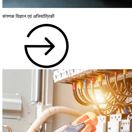
संगणक विज्ञान एवं अभियांत्रिकी