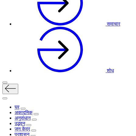
समाचार
शोध
घर
अकादमिक
अनुसंधान
उद्भवन
जन केंद्र
प्रशासन