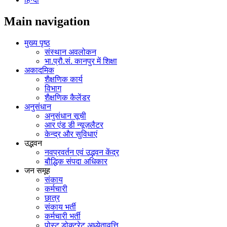
Main navigation
मुख्य पृष्ठ
संस्थान अवलोकन
भा.प्रौ.सं. कानपुर में शिक्षा
अकादमिक
शैक्षणिक कार्य
विभाग
शैक्षणिक कैलेंडर
अनुसंधान
अनुसंधान सूची
आर एंड डी न्यूज़लैटर
केन्द्र और सुविधाएं
उद्भवन
नवप्रवर्तन एवं उद्भवन केंद्र
बौद्धिक संपदा अधिकार
जन समूह
संकाय
कर्मचारी
छात्र
संकाय भर्ती
कर्मचारी भर्ती
पोस्‍ट डोक्‍टरेट अध्‍येतावृत्ति