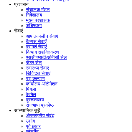
प्रशासन
संचालक मंडल
निदेशालय
मुख्य प्रशासक
अधिष्ठाता
सेवाएं
आपातकालीन सेवाएं
कैम्पस सेवाएँ
परामर्श सेवाएं
दिव्यांग सशक्तिकरण
एससी/एसटी/ओबीसी सेल
जेंडर सेल
स्वास्थ्य सेवाएं
डिजिटल सेवाएं
पशु कल्याण
कार्यालय ऑटोमेशन
पिंगला
वेबमेल
पुस्तकालय
राजभाषा प्रकोष्ठ
सांस्थानिक जुड़ें
अंतराष्ट्रीय संबंध
उद्योग
पूर्व छात्र
प्लेसमेंट