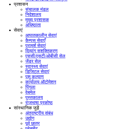
प्रशासन
संचालक मंडल
निदेशालय
मुख्य प्रशासक
अधिष्ठाता
सेवाएं
आपातकालीन सेवाएं
कैम्पस सेवाएँ
परामर्श सेवाएं
दिव्यांग सशक्तिकरण
एससी/एसटी/ओबीसी सेल
जेंडर सेल
स्वास्थ्य सेवाएं
डिजिटल सेवाएं
पशु कल्याण
कार्यालय ऑटोमेशन
पिंगला
वेबमेल
पुस्तकालय
राजभाषा प्रकोष्ठ
सांस्थानिक जुड़ें
अंतराष्ट्रीय संबंध
उद्योग
पूर्व छात्र
प्लेसमेंट