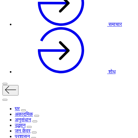
समाचार
शोध
घर
अकादमिक
अनुसंधान
उद्भवन
जन केंद्र
प्रशासन