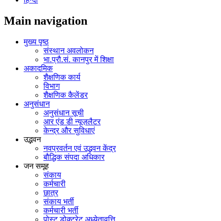
Main navigation
मुख्य पृष्ठ
संस्थान अवलोकन
भा.प्रौ.सं. कानपुर में शिक्षा
अकादमिक
शैक्षणिक कार्य
विभाग
शैक्षणिक कैलेंडर
अनुसंधान
अनुसंधान सूची
आर एंड डी न्यूज़लैटर
केन्द्र और सुविधाएं
उद्भवन
नवप्रवर्तन एवं उद्भवन केंद्र
बौद्धिक संपदा अधिकार
जन समूह
संकाय
कर्मचारी
छात्र
संकाय भर्ती
कर्मचारी भर्ती
पोस्‍ट डोक्‍टरेट अध्‍येतावृत्ति