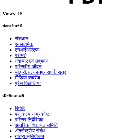
Views
: 18
संस्थान के बारें में
संस्थान
अकादमिक
एनआईआरएफ
परामर्श
नवाचार एवं उद्‌‌भवन
परिसरीय जीवन
भा.प्रौ.सं. कानपुर संपर्क सूत्र
मीडिया कवरेज
प्रेस विज्ञप्तियां
परिसरीय जानकारी
रिपोर्ट
पशु कल्याण प्रकोष्ठ
परिसर निर्देशिका
आंतरिक शिकायत समिति
अंतर्राष्‍ट्रीय संबंध
यात्रा सुनियोजन