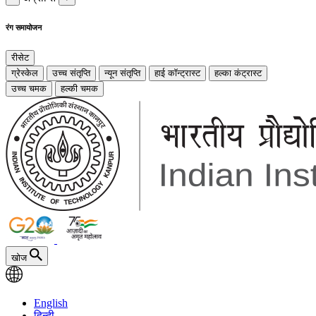
रंग समायोजन
रीसेट
ग्रेस्केल
उच्च संतृप्ति
न्यून संतृप्ति
हाई कॉन्ट्रास्ट
हल्का कंट्रास्ट
उच्च चमक
हल्की चमक
खोज
English
हिन्दी