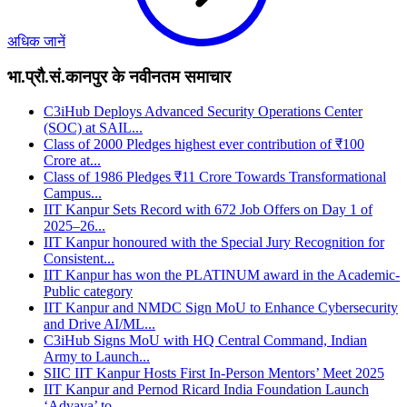
अधिक जानें
भा.प्रौ.सं.कानपुर के नवीनतम समाचार
C3iHub Deploys Advanced Security Operations Center
(SOC) at SAIL...
Class of 2000 Pledges highest ever contribution of ₹100
Crore at...
Class of 1986 Pledges ₹11 Crore Towards Transformational
Campus...
IIT Kanpur Sets Record with 672 Job Offers on Day 1 of
2025–26...
IIT Kanpur honoured with the Special Jury Recognition for
Consistent...
IIT Kanpur has won the PLATINUM award in the Academic-
Public category
IIT Kanpur and NMDC Sign MoU to Enhance Cybersecurity
and Drive AI/ML...
C3iHub Signs MoU with HQ Central Command, Indian
Army to Launch...
SIIC IIT Kanpur Hosts First In-Person Mentors’ Meet 2025
IIT Kanpur and Pernod Ricard India Foundation Launch
‘Advaya’ to...