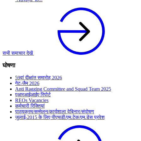
सभी समाचार देखें
घोषणा
59वां दीक्षांत समारोह 2026
गेट-जैम 2026
Anti Ragging Committee and Squad Team 2025
एआरआईआईए रिपोर्ट
REOs Vacancies
कर्मचारी रिक्तियां
पाठ्यक्रम/सम्मेलन/कार्यशाला वेबिनार/संपोषण
जुलाई-2015 के लिए पीएचडी/एम.टेक/एम.डेस प्रवेश