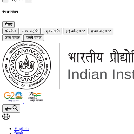
रंग समायोजन
रीसेट
ग्रेस्केल
उच्च संतृप्ति
न्यून संतृप्ति
हाई कॉन्ट्रास्ट
हल्का कंट्रास्ट
उच्च चमक
हल्की चमक
खोज
English
हिन्दी