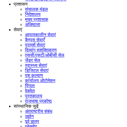
प्रशासन
संचालक मंडल
निदेशालय
मुख्य प्रशासक
अधिष्ठाता
सेवाएं
आपातकालीन सेवाएं
कैम्पस सेवाएँ
परामर्श सेवाएं
दिव्यांग सशक्तिकरण
एससी/एसटी/ओबीसी सेल
जेंडर सेल
स्वास्थ्य सेवाएं
डिजिटल सेवाएं
पशु कल्याण
कार्यालय ऑटोमेशन
पिंगला
वेबमेल
पुस्तकालय
राजभाषा प्रकोष्ठ
सांस्थानिक जुड़ें
अंतराष्ट्रीय संबंध
उद्योग
पूर्व छात्र
प्लेसमेंट