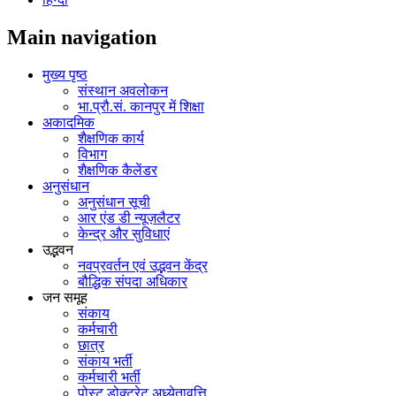
Main navigation
मुख्य पृष्ठ
संस्थान अवलोकन
भा.प्रौ.सं. कानपुर में शिक्षा
अकादमिक
शैक्षणिक कार्य
विभाग
शैक्षणिक कैलेंडर
अनुसंधान
अनुसंधान सूची
आर एंड डी न्यूज़लैटर
केन्द्र और सुविधाएं
उद्भवन
नवप्रवर्तन एवं उद्भवन केंद्र
बौद्धिक संपदा अधिकार
जन समूह
संकाय
कर्मचारी
छात्र
संकाय भर्ती
कर्मचारी भर्ती
पोस्‍ट डोक्‍टरेट अध्‍येतावृत्ति