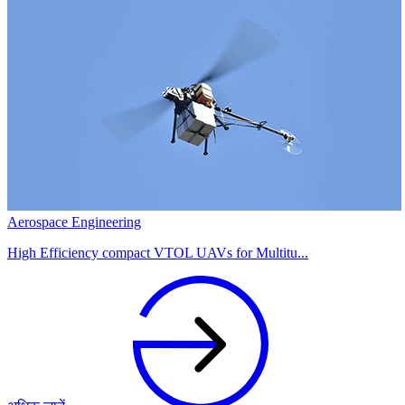
Aerospace Engineering
High Efficiency compact VTOL UAVs for Multitu...