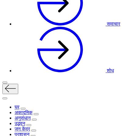
समाचार
शोध
घर
अकादमिक
अनुसंधान
उद्भवन
जन केंद्र
प्रशासन