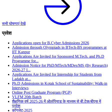
सभी घोषणाएं देखें
प्रवेश
Applications open for B.Cyber Admissions 2026
Admission through Olympiads in BTech-BS programmes at
IIT Kanpur
Applications Are Invited for Sponsored M.Tech. and Ph.D
Programme for...
Admission Notice for PhD/MTech/MDes/MS (By Research)
2026‑27 I...
Applications Are Invited for Internship for Students from
Ladakh at...
Ph.D Admissions in Kotak School of Sustainability: Walk-in
Interviews
Online Post Graduate Program (PGP)
VLFM 20th Batch
शैक्षणिक वर्ष 2025-26 में ओलंपियाड के माध्यम से बी.टेक/बीएस में
प्रवेश
कॉगजेट-2025