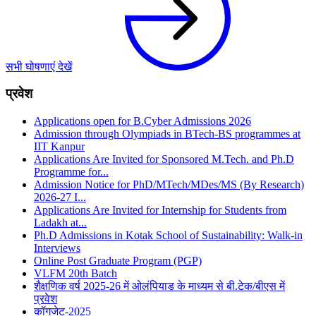
सभी घोषणाएं देखें
प्रवेश
Applications open for B.Cyber Admissions 2026
Admission through Olympiads in BTech-BS programmes at
IIT Kanpur
Applications Are Invited for Sponsored M.Tech. and Ph.D
Programme for...
Admission Notice for PhD/MTech/MDes/MS (By Research)
2026‑27 I...
Applications Are Invited for Internship for Students from
Ladakh at...
Ph.D Admissions in Kotak School of Sustainability: Walk-in
Interviews
Online Post Graduate Program (PGP)
VLFM 20th Batch
शैक्षणिक वर्ष 2025-26 में ओलंपियाड के माध्यम से बी.टेक/बीएस में
प्रवेश
कॉगजेट-2025