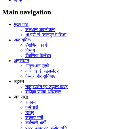
Main navigation
मुख्य पृष्ठ
संस्थान अवलोकन
भा.प्रौ.सं. कानपुर में शिक्षा
अकादमिक
शैक्षणिक कार्य
विभाग
शैक्षणिक कैलेंडर
अनुसंधान
अनुसंधान सूची
आर एंड डी न्यूज़लैटर
केन्द्र और सुविधाएं
उद्भवन
नवप्रवर्तन एवं उद्भवन केंद्र
बौद्धिक संपदा अधिकार
जन समूह
संकाय
कर्मचारी
छात्र
संकाय भर्ती
कर्मचारी भर्ती
पोस्‍ट डोक्‍टरेट अध्‍येतावृत्ति