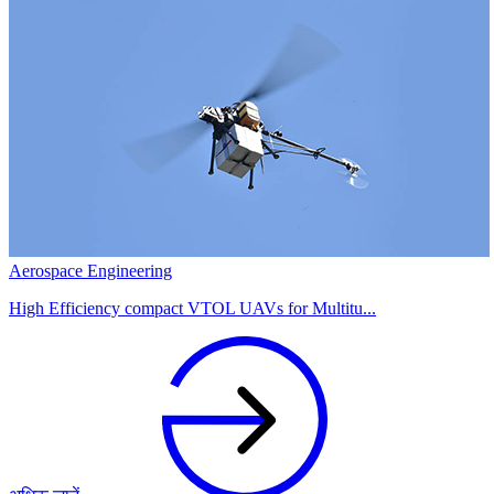
Aerospace Engineering
High Efficiency compact VTOL UAVs for Multitu...