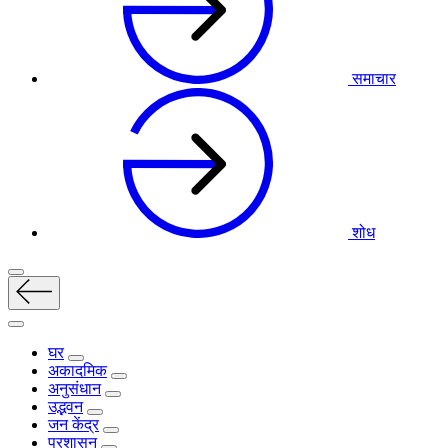
समाचार
शोध
घर
अकादमिक
अनुसंधान
उद्भवन
जन केंद्र
प्रशासन