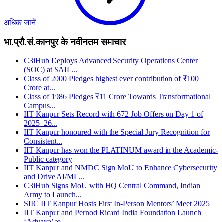
अधिक जानें
भा.प्रौ.सं.कानपुर के नवीनतम समाचार
C3iHub Deploys Advanced Security Operations Center
(SOC) at SAIL...
Class of 2000 Pledges highest ever contribution of ₹100
Crore at...
Class of 1986 Pledges ₹11 Crore Towards Transformational
Campus...
IIT Kanpur Sets Record with 672 Job Offers on Day 1 of
2025–26...
IIT Kanpur honoured with the Special Jury Recognition for
Consistent...
IIT Kanpur has won the PLATINUM award in the Academic-
Public category
IIT Kanpur and NMDC Sign MoU to Enhance Cybersecurity
and Drive AI/ML...
C3iHub Signs MoU with HQ Central Command, Indian
Army to Launch...
SIIC IIT Kanpur Hosts First In-Person Mentors’ Meet 2025
IIT Kanpur and Pernod Ricard India Foundation Launch
‘Advaya’ to...