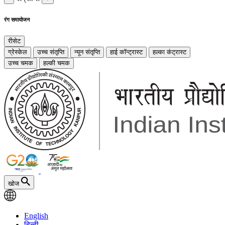
रंग समायोजन
रीसेट
ग्रेस्केल
उच्च संतृप्ति
न्यून संतृप्ति
हाई कॉन्ट्रास्ट
हल्का कंट्रास्ट
उच्च चमक
हल्की चमक
खोज
English
हिन्दी