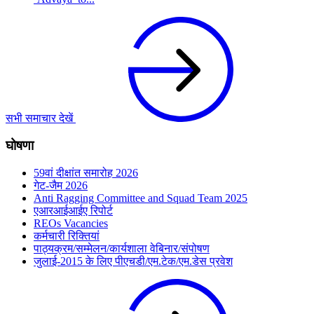
सभी समाचार देखें
घोषणा
59वां दीक्षांत समारोह 2026
गेट-जैम 2026
Anti Ragging Committee and Squad Team 2025
एआरआईआईए रिपोर्ट
REOs Vacancies
कर्मचारी रिक्तियां
पाठ्यक्रम/सम्मेलन/कार्यशाला वेबिनार/संपोषण
जुलाई-2015 के लिए पीएचडी/एम.टेक/एम.डेस प्रवेश