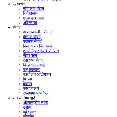
प्रशासन
संचालक मंडल
निदेशालय
मुख्य प्रशासक
अधिष्ठाता
सेवाएं
आपातकालीन सेवाएं
कैम्पस सेवाएँ
परामर्श सेवाएं
दिव्यांग सशक्तिकरण
एससी/एसटी/ओबीसी सेल
जेंडर सेल
स्वास्थ्य सेवाएं
डिजिटल सेवाएं
पशु कल्याण
कार्यालय ऑटोमेशन
पिंगला
वेबमेल
पुस्तकालय
राजभाषा प्रकोष्ठ
सांस्थानिक जुड़ें
अंतराष्ट्रीय संबंध
उद्योग
पूर्व छात्र
प्लेसमेंट