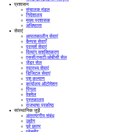
प्रशासन
संचालक मंडल
निदेशालय
मुख्य प्रशासक
अधिष्ठाता
सेवाएं
आपातकालीन सेवाएं
कैम्पस सेवाएँ
परामर्श सेवाएं
दिव्यांग सशक्तिकरण
एससी/एसटी/ओबीसी सेल
जेंडर सेल
स्वास्थ्य सेवाएं
डिजिटल सेवाएं
पशु कल्याण
कार्यालय ऑटोमेशन
पिंगला
वेबमेल
पुस्तकालय
राजभाषा प्रकोष्ठ
सांस्थानिक जुड़ें
अंतराष्ट्रीय संबंध
उद्योग
पूर्व छात्र
प्लेसमेंट