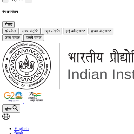
रंग समायोजन
रीसेट
ग्रेस्केल
उच्च संतृप्ति
न्यून संतृप्ति
हाई कॉन्ट्रास्ट
हल्का कंट्रास्ट
उच्च चमक
हल्की चमक
खोज
English
हिन्दी