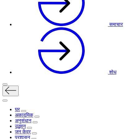
समाचार
शोध
घर
अकादमिक
अनुसंधान
उद्भवन
जन केंद्र
प्रशासन