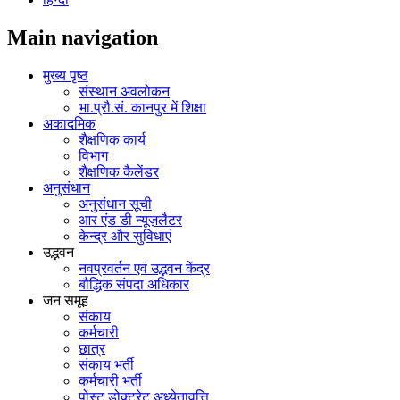
Main navigation
मुख्य पृष्ठ
संस्थान अवलोकन
भा.प्रौ.सं. कानपुर में शिक्षा
अकादमिक
शैक्षणिक कार्य
विभाग
शैक्षणिक कैलेंडर
अनुसंधान
अनुसंधान सूची
आर एंड डी न्यूज़लैटर
केन्द्र और सुविधाएं
उद्भवन
नवप्रवर्तन एवं उद्भवन केंद्र
बौद्धिक संपदा अधिकार
जन समूह
संकाय
कर्मचारी
छात्र
संकाय भर्ती
कर्मचारी भर्ती
पोस्‍ट डोक्‍टरेट अध्‍येतावृत्ति