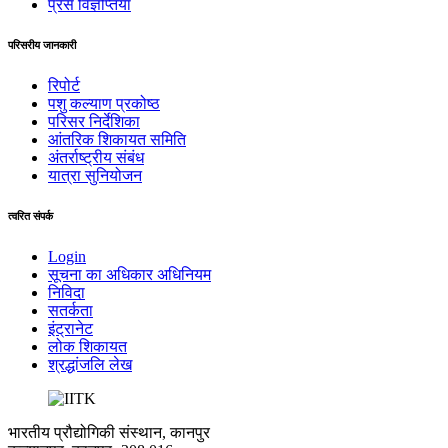
प्रेस विज्ञप्तियां
परिसरीय जानकारी
रिपोर्ट
पशु कल्याण प्रकोष्ठ
परिसर निर्देशिका
आंतरिक शिकायत समिति
अंतर्राष्‍ट्रीय संबंध
यात्रा सुनियोजन
त्वरित संपर्क
Login
सूचना का अधिकार अधिनियम
निविदा
सतर्कता
इंट्रानेट
लोक शिकायत
श्रद्धांजलि लेख
भारतीय प्रौद्योगिकी संस्थान, कानपुर