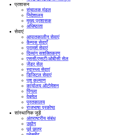
प्रशासन
संचालक मंडल
निदेशालय
मुख्य प्रशासक
अधिष्ठाता
सेवाएं
आपातकालीन सेवाएं
कैम्पस सेवाएँ
परामर्श सेवाएं
दिव्यांग सशक्तिकरण
एससी/एसटी/ओबीसी सेल
जेंडर सेल
स्वास्थ्य सेवाएं
डिजिटल सेवाएं
पशु कल्याण
कार्यालय ऑटोमेशन
पिंगला
वेबमेल
पुस्तकालय
राजभाषा प्रकोष्ठ
सांस्थानिक जुड़ें
अंतराष्ट्रीय संबंध
उद्योग
पूर्व छात्र
प्लेसमेंट