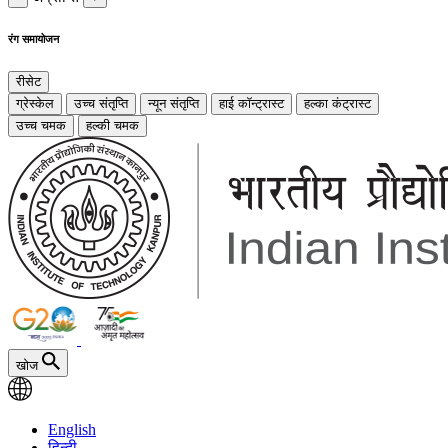
रंग समायोजन
रीसेट
ग्रेस्केल
उच्च संतृप्ति
न्यून संतृप्ति
हाई कॉन्ट्रास्ट
हल्का कंट्रास्ट
उच्च चमक
हल्की चमक
खोज
English
हिन्दी