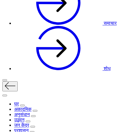
समाचार
शोध
घर
अकादमिक
अनुसंधान
उद्भवन
जन केंद्र
प्रशासन