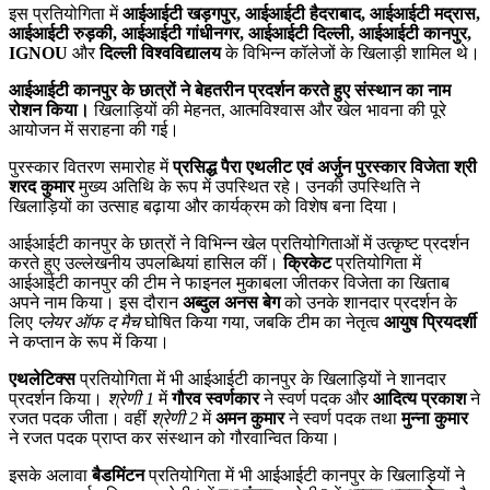
इस प्रतियोगिता में
आईआईटी खड़गपुर, आईआईटी हैदराबाद, आईआईटी मद्रास,
आईआईटी रुड़की, आईआईटी गांधीनगर, आईआईटी दिल्ली, आईआईटी कानपुर,
IGNOU
और
दिल्ली विश्वविद्यालय
के विभिन्न कॉलेजों के खिलाड़ी शामिल थे।
आईआईटी कानपुर के छात्रों ने बेहतरीन प्रदर्शन करते हुए संस्थान का नाम
रोशन किया।
खिलाड़ियों की मेहनत, आत्मविश्वास और खेल भावना की पूरे
आयोजन में सराहना की गई।
पुरस्कार वितरण समारोह में
प्रसिद्ध पैरा एथलीट एवं अर्जुन पुरस्कार विजेता श्री
शरद कुमार
मुख्य अतिथि के रूप में उपस्थित रहे। उनकी उपस्थिति ने
खिलाड़ियों का उत्साह बढ़ाया और कार्यक्रम को विशेष बना दिया।
आईआईटी कानपुर के छात्रों ने विभिन्न खेल प्रतियोगिताओं में उत्कृष्ट प्रदर्शन
करते हुए उल्लेखनीय उपलब्धियां हासिल कीं।
क्रिकेट
प्रतियोगिता में
आईआईटी कानपुर की टीम ने फाइनल मुकाबला जीतकर विजेता का खिताब
अपने नाम किया। इस दौरान
अब्दुल अनस बेग
को उनके शानदार प्रदर्शन के
लिए
प्लेयर ऑफ द मैच
घोषित किया गया, जबकि टीम का नेतृत्व
आयुष प्रियदर्शी
ने कप्तान के रूप में किया।
एथलेटिक्स
प्रतियोगिता में भी आईआईटी कानपुर के खिलाड़ियों ने शानदार
प्रदर्शन किया।
श्रेणी 1
में
गौरव स्वर्णकार
ने स्वर्ण पदक और
आदित्य प्रकाश
ने
रजत पदक जीता। वहीं
श्रेणी 2
में
अमन कुमार
ने स्वर्ण पदक तथा
मुन्ना कुमार
ने रजत पदक प्राप्त कर संस्थान को गौरवान्वित किया।
इसके अलावा
बैडमिंटन
प्रतियोगिता में भी आईआईटी कानपुर के खिलाड़ियों ने