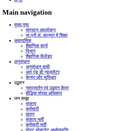
Main navigation
मुख्य पृष्ठ
संस्थान अवलोकन
भा.प्रौ.सं. कानपुर में शिक्षा
अकादमिक
शैक्षणिक कार्य
विभाग
शैक्षणिक कैलेंडर
अनुसंधान
अनुसंधान सूची
आर एंड डी न्यूज़लैटर
केन्द्र और सुविधाएं
उद्भवन
नवप्रवर्तन एवं उद्भवन केंद्र
बौद्धिक संपदा अधिकार
जन समूह
संकाय
कर्मचारी
छात्र
संकाय भर्ती
कर्मचारी भर्ती
पोस्‍ट डोक्‍टरेट अध्‍येतावृत्ति