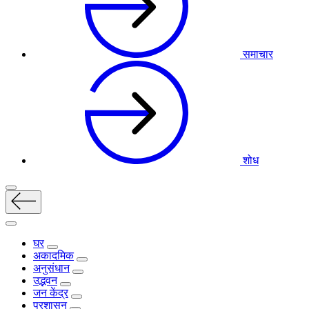
समाचार
शोध
घर
अकादमिक
अनुसंधान
उद्भवन
जन केंद्र
प्रशासन