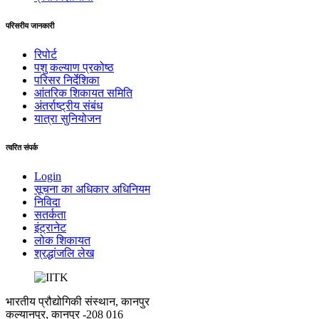
परिसरीय जानकारी
रिपोर्ट
पशु कल्याण प्रकोष्ठ
परिसर निर्देशिका
आंतरिक शिकायत समिति
अंतर्राष्‍ट्रीय संबंध
यात्रा सुनियोजन
त्वरित संपर्क
Login
सूचना का अधिकार अधिनियम
निविदा
सतर्कता
इंट्रानेट
लोक शिकायत
श्रद्धांजलि लेख
भारतीय प्रौद्योगिकी संस्थान, कानपुर
कल्यानपुर, कानपुर -208 016