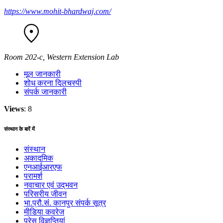
https://www.mohit-bhardwaj.com/
Room 202-c, Western Extension Lab
मूल जानकारी
शोध करना दिलचस्पी
संपर्क जानकारी
Views
: 8
संस्थान के बारें में
संस्थान
अकादमिक
एनआईआरएफ
परामर्श
नवाचार एवं उद्‌‌भवन
परिसरीय जीवन
भा.प्रौ.सं. कानपुर संपर्क सूत्र
मीडिया कवरेज
प्रेस विज्ञप्तियां