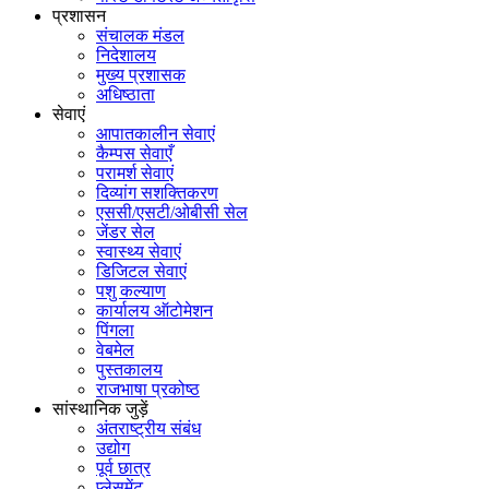
प्रशासन
संचालक मंडल
निदेशालय
मुख्य प्रशासक
अधिष्ठाता
सेवाएं
आपातकालीन सेवाएं
कैम्पस सेवाएँ
परामर्श सेवाएं
दिव्यांग सशक्तिकरण
एससी/एसटी/ओबीसी सेल
जेंडर सेल
स्वास्थ्य सेवाएं
डिजिटल सेवाएं
पशु कल्याण
कार्यालय ऑटोमेशन
पिंगला
वेबमेल
पुस्तकालय
राजभाषा प्रकोष्ठ
सांस्थानिक जुड़ें
अंतराष्ट्रीय संबंध
उद्योग
पूर्व छात्र
प्लेसमेंट