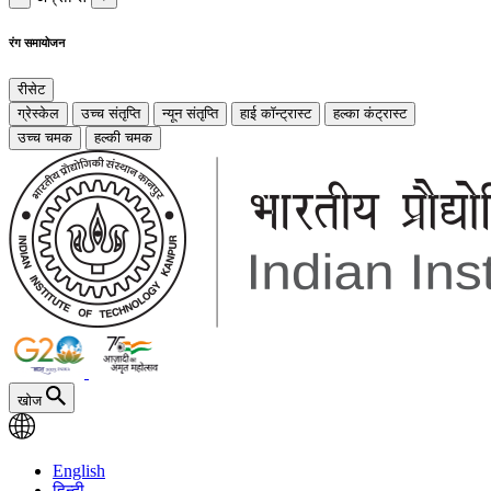
रंग समायोजन
रीसेट
ग्रेस्केल
उच्च संतृप्ति
न्यून संतृप्ति
हाई कॉन्ट्रास्ट
हल्का कंट्रास्ट
उच्च चमक
हल्की चमक
खोज
English
हिन्दी