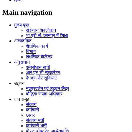
Main navigation
मुख्य पृष्ठ
संस्थान अवलोकन
भा.प्रौ.सं. कानपुर में शिक्षा
अकादमिक
शैक्षणिक कार्य
विभाग
शैक्षणिक कैलेंडर
अनुसंधान
अनुसंधान सूची
आर एंड डी न्यूज़लैटर
केन्द्र और सुविधाएं
उद्भवन
नवप्रवर्तन एवं उद्भवन केंद्र
बौद्धिक संपदा अधिकार
जन समूह
संकाय
कर्मचारी
छात्र
संकाय भर्ती
कर्मचारी भर्ती
पोस्‍ट डोक्‍टरेट अध्‍येतावृत्ति