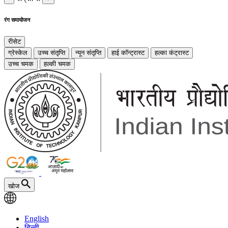
रंग समायोजन
रीसेट
ग्रेस्केल
उच्च संतृप्ति
न्यून संतृप्ति
हाई कॉन्ट्रास्ट
हल्का कंट्रास्ट
उच्च चमक
हल्की चमक
खोज
English
हिन्दी