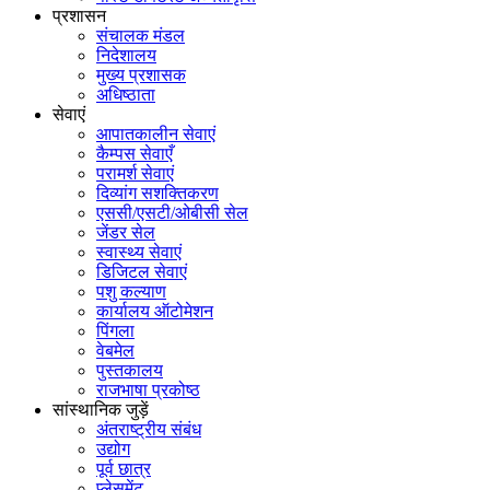
प्रशासन
संचालक मंडल
निदेशालय
मुख्य प्रशासक
अधिष्ठाता
सेवाएं
आपातकालीन सेवाएं
कैम्पस सेवाएँ
परामर्श सेवाएं
दिव्यांग सशक्तिकरण
एससी/एसटी/ओबीसी सेल
जेंडर सेल
स्वास्थ्य सेवाएं
डिजिटल सेवाएं
पशु कल्याण
कार्यालय ऑटोमेशन
पिंगला
वेबमेल
पुस्तकालय
राजभाषा प्रकोष्ठ
सांस्थानिक जुड़ें
अंतराष्ट्रीय संबंध
उद्योग
पूर्व छात्र
प्लेसमेंट