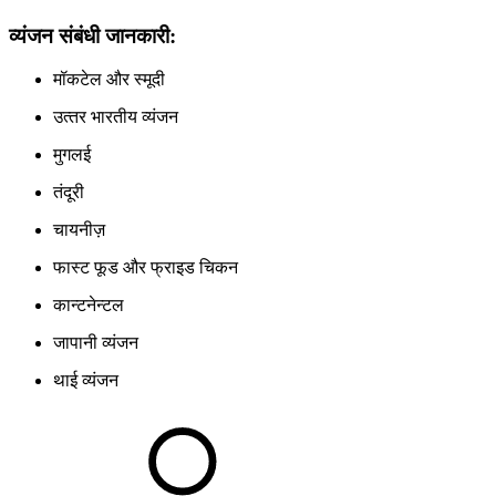
व्यंजन संबंधी जानकारी:
मॉकटेल और स्‍मूदी
उत्‍तर भारतीय व्‍यंजन
मुगलई
तंदूरी
चायनीज़
फास्‍ट फूड और फ्राइड चिकन
कान्‍टनेन्‍टल
जापानी व्‍यंजन
थाई व्‍यंजन