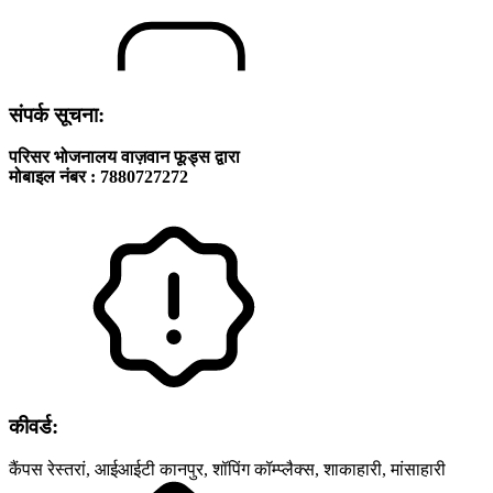
संपर्क सूचना:
परिसर भोजनालय वाज़वान फूड्स द्वारा
मोबाइल नंबर : 7880727272
कीवर्ड:
कैंपस रेस्‍तरां, आईआईटी कानपुर, शॉपिंग कॉम्‍प्‍लैक्‍स, शाकाहारी, मांसाहारी