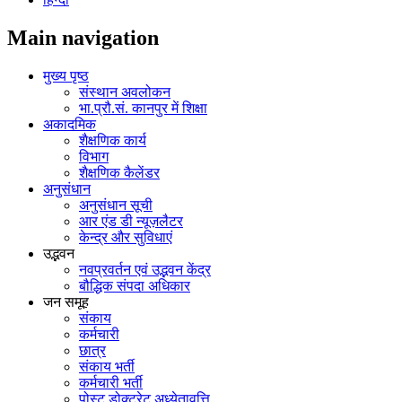
Main navigation
मुख्य पृष्ठ
संस्थान अवलोकन
भा.प्रौ.सं. कानपुर में शिक्षा
अकादमिक
शैक्षणिक कार्य
विभाग
शैक्षणिक कैलेंडर
अनुसंधान
अनुसंधान सूची
आर एंड डी न्यूज़लैटर
केन्द्र और सुविधाएं
उद्भवन
नवप्रवर्तन एवं उद्भवन केंद्र
बौद्धिक संपदा अधिकार
जन समूह
संकाय
कर्मचारी
छात्र
संकाय भर्ती
कर्मचारी भर्ती
पोस्‍ट डोक्‍टरेट अध्‍येतावृत्ति