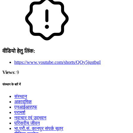
वीडियो हेतु लिंक:
https://www.youtube.com/shorts/QQy5justbgI
Views
: 9
संस्थान के बारें में
संस्थान
अकादमिक
एनआईआरएफ
परामर्श
नवाचार एवं उद्‌‌भवन
परिसरीय जीवन
भा.प्रौ.सं. कानपुर संपर्क सूत्र