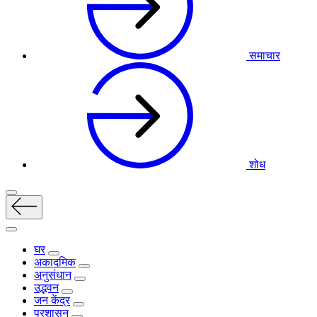
समाचार
शोध
घर
अकादमिक
अनुसंधान
उद्भवन
जन केंद्र
प्रशासन